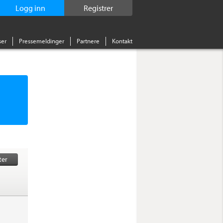
Logg inn
Registrer
er
Pressemeldinger
Partnere
Kontakt
ter