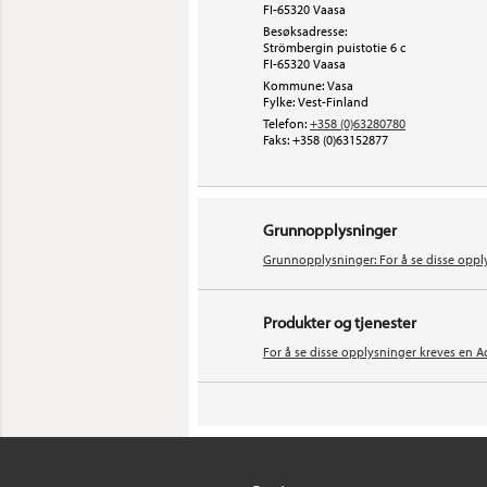
FI-65320 Vaasa
Besøksadresse:
Strömbergin puistotie 6 c
FI-65320
Vaasa
Kommune: Vasa
Fylke: Vest-Finland
Telefon:
+358 (0)63280780
Faks:
+358 (0)63152877
Grunnopplysninger
Grunnopplysninger: For å se disse oppl
Produkter og tjenester
For å se disse opplysninger kreves en A