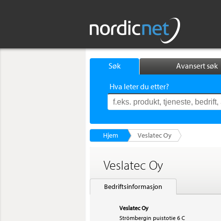
Søk
Avansert søk
Hva leter du etter?
Hjem
Veslatec Oy
Veslatec Oy
Bedriftsinformasjon
Veslatec Oy
Strömbergin puistotie 6 C