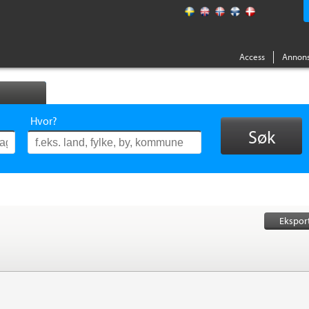
Access
Annons
Hvor?
Søk
Ekspor