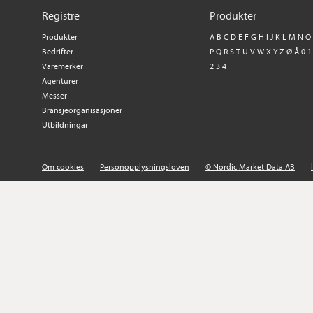
Registre
Produkter
Produkter
A
B
C
D
E
F
G
H
I
J
K
L
M
N
O
Bedrifter
P
Q
R
S
T
U
V
W
X
Y
Z
Ø
Å
0
1
Varemerker
2
3
4
Agenturer
Messer
Bransjeorganisasjoner
Utbildningar
Om cookies
Personopplysningsloven
© Nordic Market Data AB