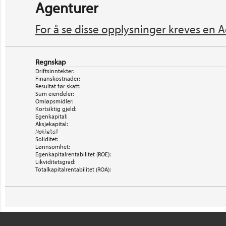
Agenturer
For å se disse opplysninger kreves en A
Regnskap
Driftsinntekter:
Finanskostnader:
Resultat før skatt:
Sum eiendeler:
Omløpsmidler:
Kortsiktig gjeld:
Egenkapital:
Aksjekapital:
Nøkkeltall
Soliditet:
Lønnsomhet:
Egenkapitalrentabilitet (ROE):
Likviditetsgrad:
Totalkapitalrentabilitet (ROA):