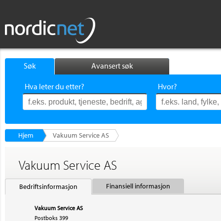
Søk
Avansert søk
Hva leter du etter?
Hvor?
Hjem
Vakuum Service AS
Vakuum Service AS
Finansiell informasjon
Bedriftsinformasjon
Vakuum Service AS
Postboks 399