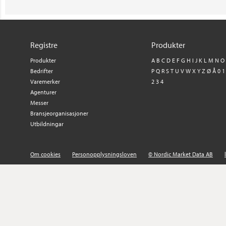
Registre
Produkter
Produkter
A
B
C
D
E
F
G
H
I
J
K
L
M
N
O
Bedrifter
P
Q
R
S
T
U
V
W
X
Y
Z
Ø
Å
0
1
Varemerker
2
3
4
Agenturer
Messer
Bransjeorganisasjoner
Utbildningar
Om cookies
Personopplysningsloven
© Nordic Market Data AB