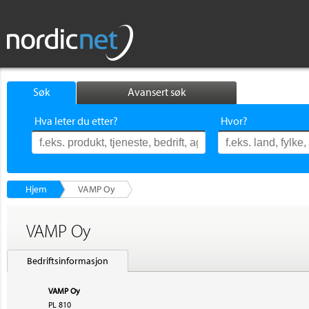
Søk
Avansert søk
Hva leter du etter?
Hvor?
Hjem
VAMP Oy
VAMP Oy
Bedriftsinformasjon
VAMP Oy
PL 810