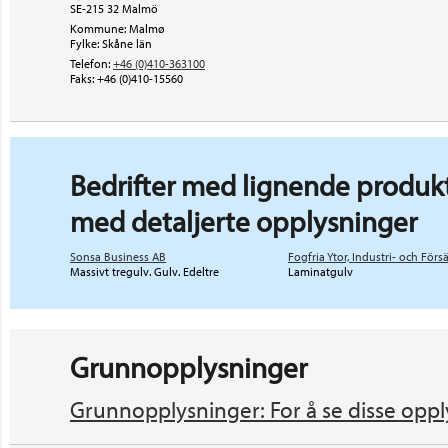
SE-215 32 Malmö
Kommune: Malmø
Fylke: Skåne län
Telefon:
+46 (0)410-363100
Faks:
+46 (0)410-15560
Bedrifter med lignende produkt
med detaljerte opplysninger
Sonsa Business AB
Fogfria Ytor, Industri- och Förs
Massivt tregulv. Gulv. Edeltre
Laminatgulv
Grunnopplysninger
Grunnopplysninger: For å se disse oppl