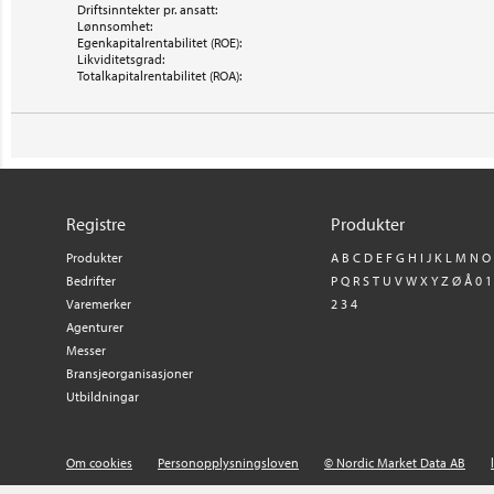
Driftsinntekter pr. ansatt:
Lønnsomhet:
Egenkapitalrentabilitet (ROE):
Likviditetsgrad:
Totalkapitalrentabilitet (ROA):
Registre
Produkter
Produkter
A
B
C
D
E
F
G
H
I
J
K
L
M
N
O
Bedrifter
P
Q
R
S
T
U
V
W
X
Y
Z
Ø
Å
0
1
Varemerker
2
3
4
Agenturer
Messer
Bransjeorganisasjoner
Utbildningar
Om cookies
Personopplysningsloven
© Nordic Market Data AB