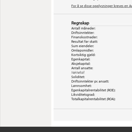
For å se disse opplysninger kreves en A
Regnskap
Antall måneder:
Driftsinntekter:
Finanskostnader:
Resultat før skatt:
Sum eiendeler:
Omløpsmidler:
Kortsiktig gjeld:
Egenkapital:
Aksjekapital:
Antall ansatte:
Nøkkeltall
Soliditet:
Driftsinntekter pr. ansatt:
Lønnsomhet:
Egenkapitalrentabilitet (ROE):
Likviditetsgrad:
Totalkapitalrentabilitet (ROA):