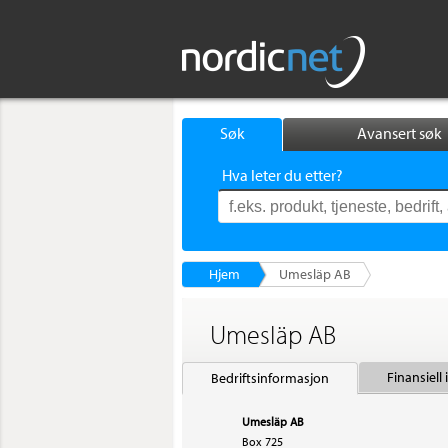
Søk
Avansert søk
Hva leter du etter?
Hjem
Umesläp AB
Umesläp AB
Finansiell
Bedriftsinformasjon
Umesläp AB
Box 725