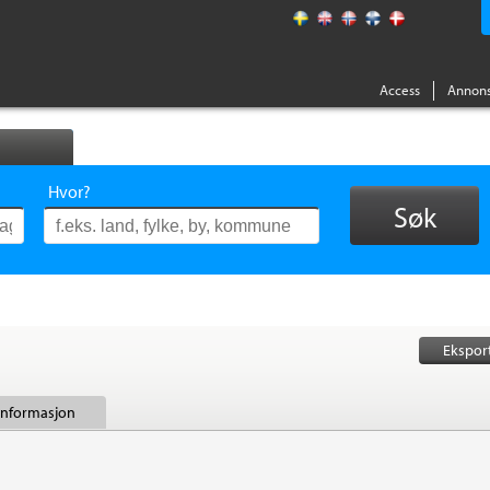
Access
Annons
Hvor?
Søk
Ekspor
 informasjon