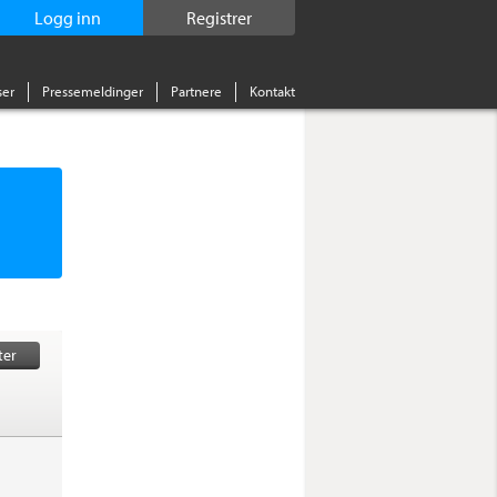
Logg inn
Registrer
er
Pressemeldinger
Partnere
Kontakt
ter