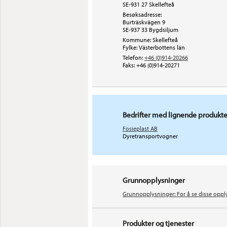
SE-931 27 Skellefteå
Besøksadresse:
Burträskvägen 9
SE-937 33
Bygdsiljum
Kommune: Skellefteå
Fylke: Västerbottens län
Telefon:
+46 (0)914-20266
Faks:
+46 (0)914-20271
Bedrifter med lignende produkte
Fosieplast AB
Dyretransportvogner
Grunnopplysninger
Grunnopplysninger: For å se disse oppl
Produkter og tjenester