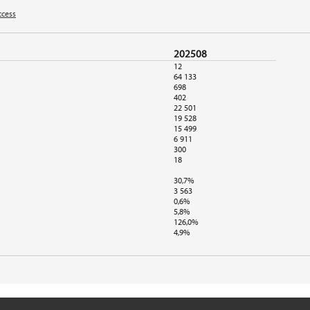
ccess
202508
12
64 133
698
402
22 501
19 528
15 499
6 911
300
18
30,7%
3 563
0,6%
5,8%
126,0%
4,9%