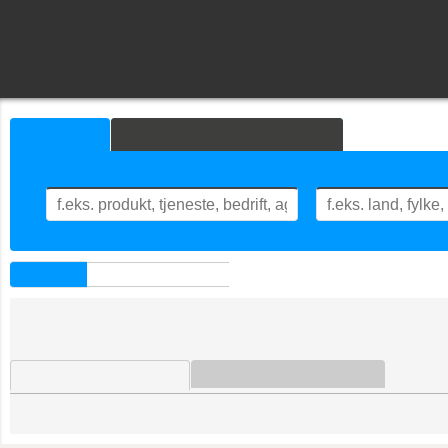
Søk
Avansert søk
Hva leter du etter?
Hvor?
Hjem
Ulfåsa Rotting AB
Ulfåsa Rotting AB
Finansiell informasjon
Bedriftsinformasjon
Ulfåsa Rotting AB
Ask 112 Frälsegården