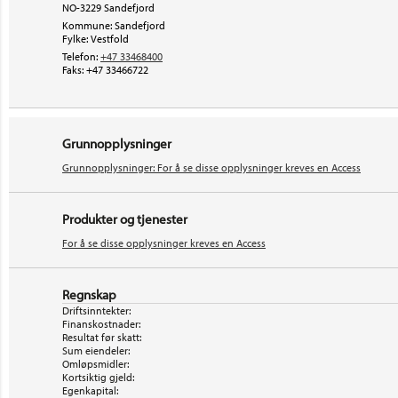
NO-3229 Sandefjord
Kommune: Sandefjord
Fylke: Vestfold
Telefon:
+47 33468400
Faks:
+47 33466722
Grunnopplysninger
Grunnopplysninger: For å se disse opplysninger kreves en Access
Produkter og tjenester
For å se disse opplysninger kreves en Access
Regnskap
Driftsinntekter:
Finanskostnader:
Resultat før skatt:
Sum eiendeler:
Omløpsmidler:
Kortsiktig gjeld:
Egenkapital: