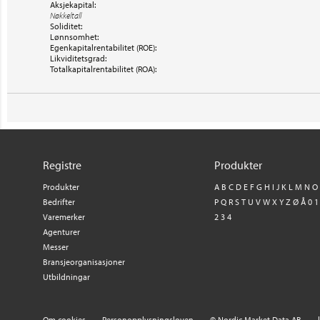
Aksjekapital:
Nøkkeltall
Soliditet:
Lønnsomhet:
Egenkapitalrentabilitet (ROE):
Likviditetsgrad:
Totalkapitalrentabilitet (ROA):
Registre
Produkter
Produkter
A
B
C
D
E
F
G
H
I
J
K
L
M
N
O
Bedrifter
P
Q
R
S
T
U
V
W
X
Y
Z
Ø
Å
0
1
Varemerker
2
3
4
Agenturer
Messer
Bransjeorganisasjoner
Utbildningar
Om cookies
Personopplysningsloven
© Nordic Market Data AB