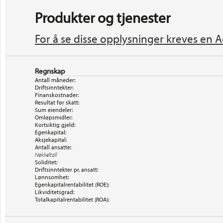
Produkter og tjenester
For å se disse opplysninger kreves en A
Regnskap
Antall måneder:
Driftsinntekter:
Finanskostnader:
Resultat før skatt:
Sum eiendeler:
Omløpsmidler:
Kortsiktig gjeld:
Egenkapital:
Aksjekapital:
Antall ansatte:
Nøkkeltall
Soliditet:
Driftsinntekter pr. ansatt:
Lønnsomhet:
Egenkapitalrentabilitet (ROE):
Likviditetsgrad:
Totalkapitalrentabilitet (ROA):