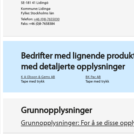
SE-181 41 Lidingö
Kommune: Lidingø
Fylke: Stockholms län
Telefon:
+46 (0)8-7655030
Faks:
+46 (0)8-7658384
Bedrifter med lignende produkt
med detaljerte opplysninger
K A Olsson & Gems AB
BK Pac AB
Tape med trykk
Tape med trykk
Grunnopplysninger
Grunnopplysninger: For å se disse oppl