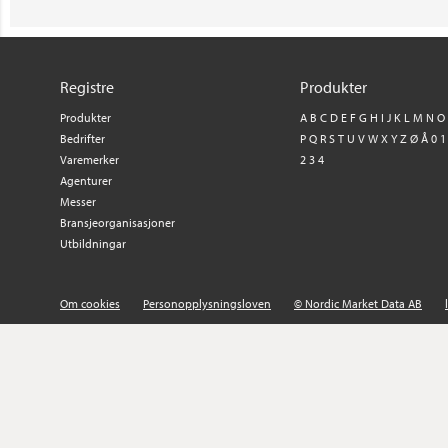
Registre
Produkter
Produkter
A
B
C
D
E
F
G
H
I
J
K
L
M
N
O
Bedrifter
P
Q
R
S
T
U
V
W
X
Y
Z
Ø
Å
0
1
Varemerker
2
3
4
Agenturer
Messer
Bransjeorganisasjoner
Utbildningar
Om cookies
Personopplysningsloven
© Nordic Market Data AB