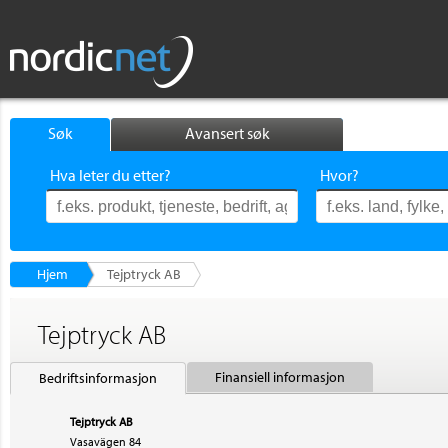
Søk
Avansert søk
Hva leter du etter?
Hvor?
Hjem
Tejptryck AB
Tejptryck AB
Finansiell informasjon
Bedriftsinformasjon
Tejptryck AB
Vasavägen 84