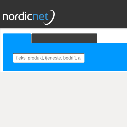
Søk
Avansert søk
Hva leter du etter?