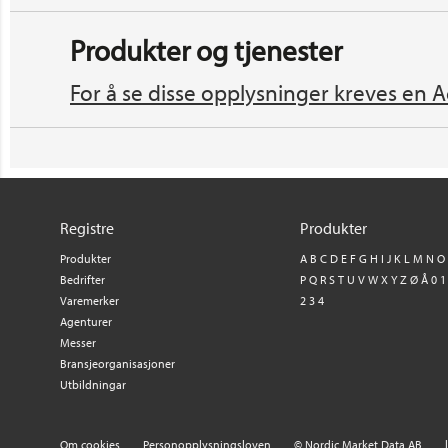
Produkter og tjenester
For å se disse opplysninger kreves en A
Registre
Produkter
Produkter
A
B
C
D
E
F
G
H
I
J
K
L
M
N
O
Bedrifter
P
Q
R
S
T
U
V
W
X
Y
Z
Ø
Å
0
1
Varemerker
2
3
4
Agenturer
Messer
Bransjeorganisasjoner
Utbildningar
Om cookies
Personopplysningsloven
© Nordic Market Data AB