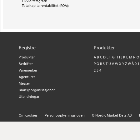
Likviditetsgrad:
Totalkapitalrentabilitet (ROA):
Registre
Produkter
Produkter
A
B
C
D
E
F
G
H
I
J
K
L
M
N
O
Bedrifter
P
Q
R
S
T
U
V
W
X
Y
Z
Ø
Å
0
1
Varemerker
2
3
4
Agenturer
Messer
Bransjeorganisasjoner
Utbildningar
Om cookies
Personopplysningsloven
© Nordic Market Data AB