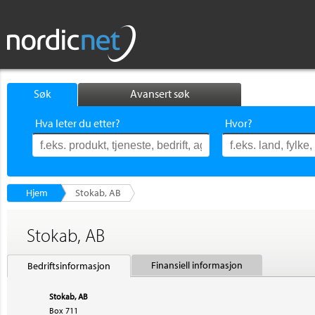
Søk
Avansert søk
Hva leter du etter?
Hvor?
Hjem
Stokab, AB
Stokab, AB
Finansiell informasjon
Bedriftsinformasjon
Stokab, AB
Box 711