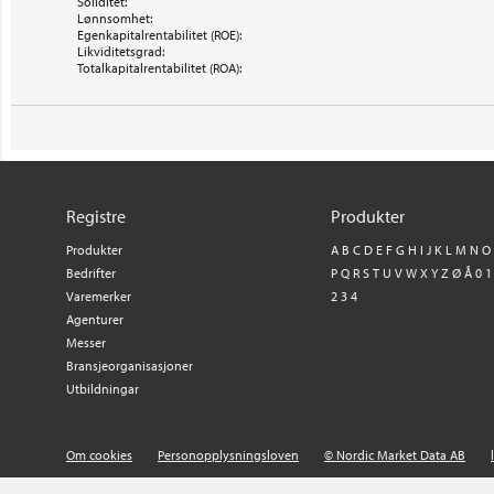
Soliditet:
Lønnsomhet:
Egenkapitalrentabilitet (ROE):
Likviditetsgrad:
Totalkapitalrentabilitet (ROA):
Registre
Produkter
Produkter
A
B
C
D
E
F
G
H
I
J
K
L
M
N
O
Bedrifter
P
Q
R
S
T
U
V
W
X
Y
Z
Ø
Å
0
1
Varemerker
2
3
4
Agenturer
Messer
Bransjeorganisasjoner
Utbildningar
Om cookies
Personopplysningsloven
© Nordic Market Data AB