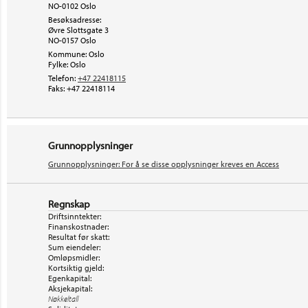
NO-0102 Oslo
Besøksadresse:
Øvre Slottsgate 3
NO-0157
Oslo
Kommune: Oslo
Fylke: Oslo
Telefon:
+47 22418115
Faks:
+47 22418114
Grunnopplysninger
Grunnopplysninger: For å se disse opplysninger kreves en Access
Regnskap
Driftsinntekter:
Finanskostnader:
Resultat før skatt:
Sum eiendeler:
Omløpsmidler:
Kortsiktig gjeld:
Egenkapital:
Aksjekapital:
Nøkkeltall