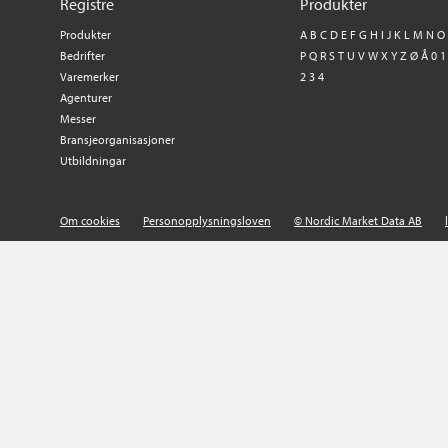
Registre
Produkter
Produkter
A
B
C
D
E
F
G
H
I
J
K
L
M
N
O
Bedrifter
P
Q
R
S
T
U
V
W
X
Y
Z
Ø
Å
0
1
Varemerker
2
3
4
Agenturer
Messer
Bransjeorganisasjoner
Utbildningar
Om cookies
Personopplysningsloven
© Nordic Market Data AB