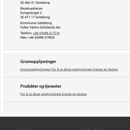
SE-402 41 Göteborg
Besøksadresse:
Kungstorget 2
SE-411 17
Göteborg
Kommune: Gøteborg
Fylke: Västra Götalands län
Telefon:
+46 (0)498-217510
Faks:
+46 (0)498-219925
Grunnopplysninger
Grunnopplysninger: For å se disse opplysninger kreves en Access
Produkter og tjenester
For å se disse opplysninger kreves en Access