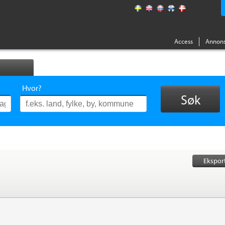
Access
Annons
Hvor?
Søk
Ekspor