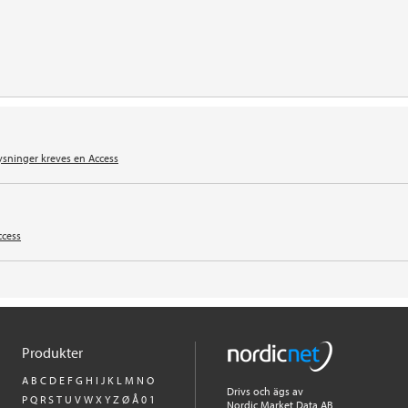
ysninger kreves en Access
ccess
Produkter
A
B
C
D
E
F
G
H
I
J
K
L
M
N
O
Drivs och ägs av
P
Q
R
S
T
U
V
W
X
Y
Z
Ø
Å
0
1
Nordic Market Data AB