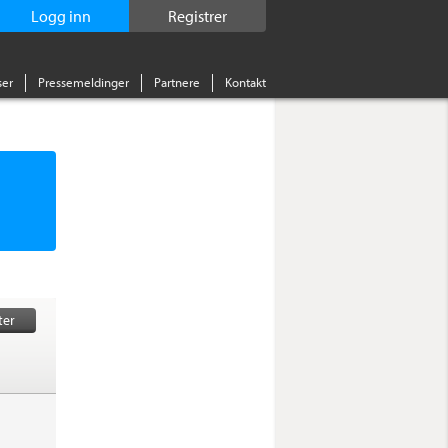
Logg inn
Registrer
er
Pressemeldinger
Partnere
Kontakt
ter