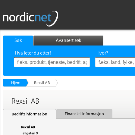
Søk
Avansert søk
Hva leter du etter?
Hvor?
Hjem
Rexsil AB
Rexsil AB
Finansiell informasjon
Bedriftsinformasjon
Rexsil AB
Tallgatan 9