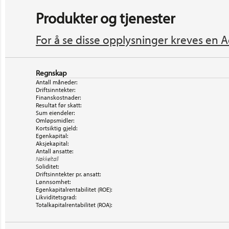
Produkter og tjenester
For å se disse opplysninger kreves en A
Regnskap
Antall måneder:
Driftsinntekter:
Finanskostnader:
Resultat før skatt:
Sum eiendeler:
Omløpsmidler:
Kortsiktig gjeld:
Egenkapital:
Aksjekapital:
Antall ansatte:
Nøkkeltall
Soliditet:
Driftsinntekter pr. ansatt:
Lønnsomhet:
Egenkapitalrentabilitet (ROE):
Likviditetsgrad:
Totalkapitalrentabilitet (ROA):