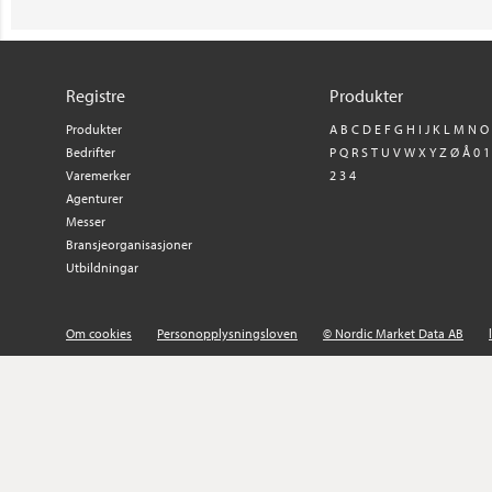
Registre
Produkter
Produkter
A
B
C
D
E
F
G
H
I
J
K
L
M
N
O
Bedrifter
P
Q
R
S
T
U
V
W
X
Y
Z
Ø
Å
0
1
Varemerker
2
3
4
Agenturer
Messer
Bransjeorganisasjoner
Utbildningar
Om cookies
Personopplysningsloven
© Nordic Market Data AB