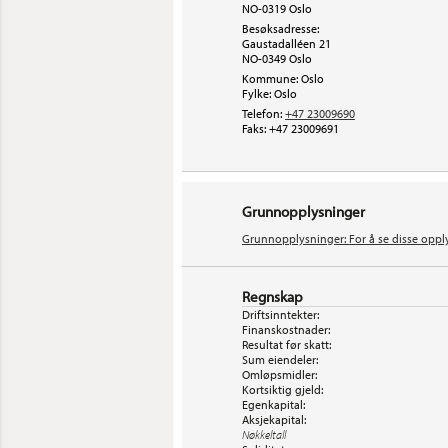
NO-0319 Oslo
Besøksadresse:
Gaustadalléen 21
NO-0349
Oslo
Kommune: Oslo
Fylke: Oslo
Telefon:
+47 23009690
Faks:
+47 23009691
Grunnopplysninger
Grunnopplysninger: For å se disse oppl
Regnskap
Driftsinntekter:
Finanskostnader:
Resultat før skatt:
Sum eiendeler:
Omløpsmidler:
Kortsiktig gjeld:
Egenkapital:
Aksjekapital:
Nøkkeltall