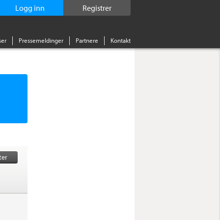
Logg inn
Registrer
er
Pressemeldinger
Partnere
Kontakt
ter