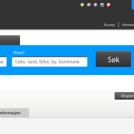
Access
Annons
Hvor?
Søk
Ekspor
 informasjon