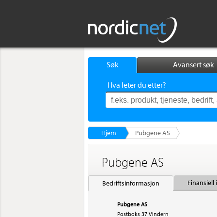
Søk
Avansert søk
Hva leter du etter?
Hjem
Pubgene AS
Pubgene AS
Finansiell
Bedriftsinformasjon
Pubgene AS
Postboks 37 Vindern