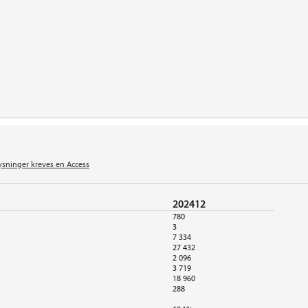
ysninger kreves en Access
202412
780
3
7 334
27 432
2 096
3 719
18 960
288