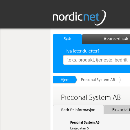
Søk
Avansert søk
Hva leter du etter?
Hjem
Preconal System AB
Preconal System AB
Finansiell
Bedriftsinformasjon
Preconal System AB
Linjegatan 5