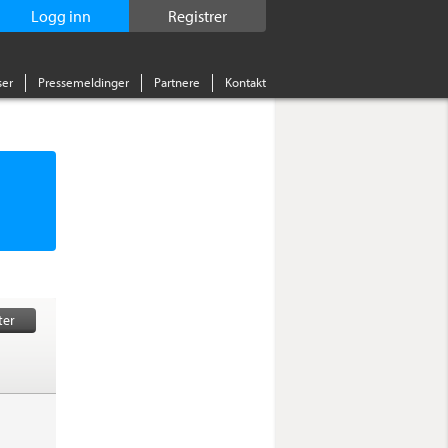
Logg inn
Registrer
er
Pressemeldinger
Partnere
Kontakt
ter