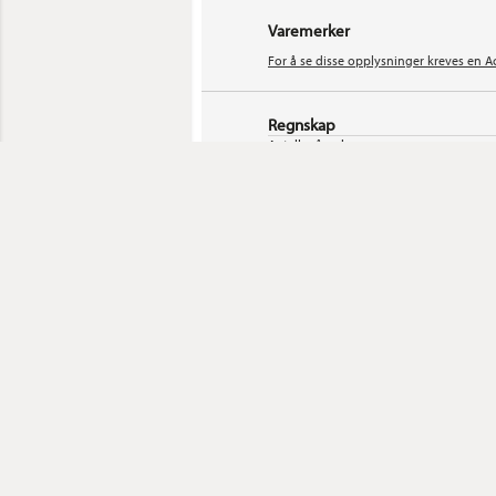
Varemerker
For å se disse opplysninger kreves en A
Regnskap
Antall måneder:
Driftsinntekter:
Finanskostnader:
Resultat før skatt:
Sum eiendeler:
Omløpsmidler:
Kortsiktig gjeld:
Egenkapital:
Aksjekapital:
Antall ansatte:
Nøkkeltall
Soliditet:
Driftsinntekter pr. ansatt:
Lønnsomhet:
Egenkapitalrentabilitet (ROE):
Likviditetsgrad:
Totalkapitalrentabilitet (ROA):