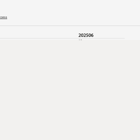
ccess
202506
12
116 311
1 354
-2 537
44 818
36 016
23 070
1 226
1 000
52
2,7%
2 237
-2,2%
-206,9%
156,1%
-2,6%