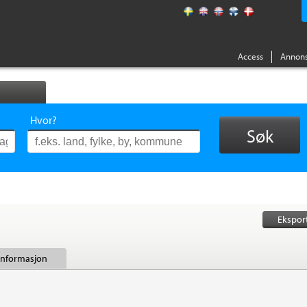
Access
Annons
Hvor?
Søk
Ekspor
 informasjon