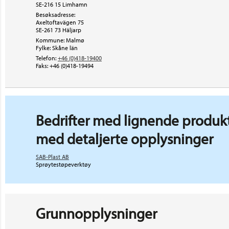
SE-216 15 Limhamn
Besøksadresse:
Axeltoftavägen 75
SE-261 73
Häljarp
Kommune: Malmø
Fylke: Skåne län
Telefon:
+46 (0)418-19400
Faks:
+46 (0)418-19494
Bedrifter med lignende produkt
med detaljerte opplysninger
SAB-Plast AB
Sprøytestøpeverktøy
Grunnopplysninger