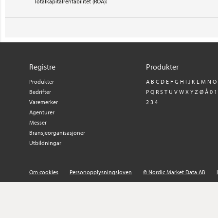
Totalkapitalrentabilitet (ROA):
Registre
Produkter
Produkter
A
B
C
D
E
F
G
H
I
J
K
L
M
N
O
Bedrifter
P
Q
R
S
T
U
V
W
X
Y
Z
Ø
Å
0
1
Varemerker
2
3
4
Agenturer
Messer
Bransjeorganisasjoner
Utbildningar
Om cookies
Personopplysningsloven
© Nordic Market Data AB