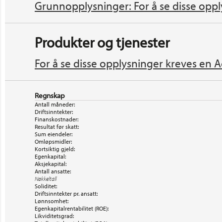
Grunnopplysninger: For å se disse oppl
Produkter og tjenester
For å se disse opplysninger kreves en A
Regnskap
Antall måneder:
Driftsinntekter:
Finanskostnader:
Resultat før skatt:
Sum eiendeler:
Omløpsmidler:
Kortsiktig gjeld:
Egenkapital:
Aksjekapital:
Antall ansatte:
Nøkkeltall
Soliditet:
Driftsinntekter pr. ansatt:
Lønnsomhet:
Egenkapitalrentabilitet (ROE):
Likviditetsgrad: