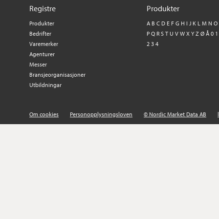
Registre
Produkter
Produkter
A
B
C
D
E
F
G
H
I
J
K
L
M
N
O
Bedrifter
P
Q
R
S
T
U
V
W
X
Y
Z
Ø
Å
0
1
Varemerker
2
3
4
Agenturer
Messer
Bransjeorganisasjoner
Utbildningar
Om cookies
Personopplysningsloven
© Nordic Market Data AB