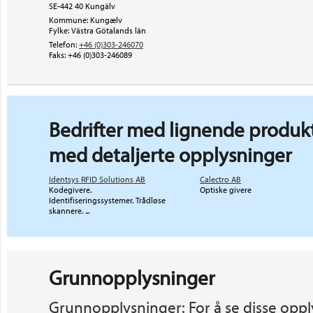
SE-442 40 Kungälv
Kommune: Kungælv
Fylke: Västra Götalands län
Telefon:
+46 (0)303-246070
Faks:
+46 (0)303-246089
Bedrifter med lignende produkt
med detaljerte opplysninger
Identsys RFID Solutions AB
Calectro AB
Kodegivere.
Optiske givere
Identifiseringssystemer. Trådløse
skannere. ...
Grunnopplysninger
Grunnopplysninger: For å se disse oppl