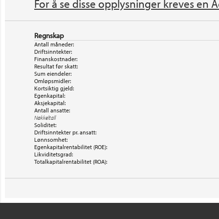
For å se disse opplysninger kreves en A
Regnskap
Antall måneder:
Driftsinntekter:
Finanskostnader:
Resultat før skatt:
Sum eiendeler:
Omløpsmidler:
Kortsiktig gjeld:
Egenkapital:
Aksjekapital:
Antall ansatte:
Nøkkeltall
Soliditet:
Driftsinntekter pr. ansatt:
Lønnsomhet:
Egenkapitalrentabilitet (ROE):
Likviditetsgrad:
Totalkapitalrentabilitet (ROA):