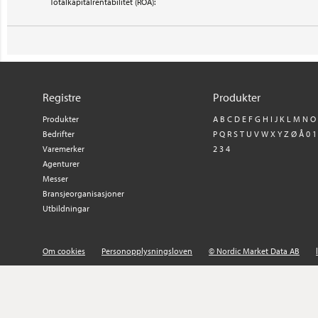
Totalkapitalrentabilitet (ROA):
Registre
Produkter
Produkter
A
B
C
D
E
F
G
H
I
J
K
L
M
N
O
Bedrifter
P
Q
R
S
T
U
V
W
X
Y
Z
Ø
Å
0
1
Varemerker
2
3
4
Agenturer
Messer
Bransjeorganisasjoner
Utbildningar
Om cookies
Personopplysningsloven
© Nordic Market Data AB