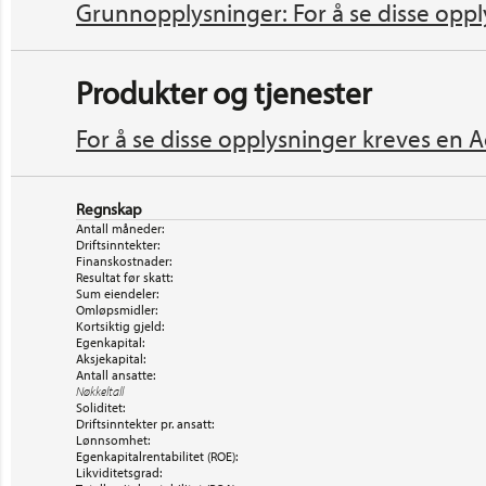
Grunnopplysninger: For å se disse oppl
Produkter og tjenester
For å se disse opplysninger kreves en A
Regnskap
Antall måneder:
Driftsinntekter:
Finanskostnader:
Resultat før skatt:
Sum eiendeler:
Omløpsmidler:
Kortsiktig gjeld:
Egenkapital:
Aksjekapital:
Antall ansatte:
Nøkkeltall
Soliditet:
Driftsinntekter pr. ansatt:
Lønnsomhet:
Egenkapitalrentabilitet (ROE):
Likviditetsgrad: