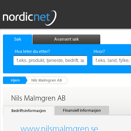
Søk
Avansert søk
Hva leter du etter?
Hvor?
Hjem
Nils Malmgren AB
Nils Malmgren AB
Finansiell informasjon
Bedriftsinformasjon
www.nilsmalmgren.se