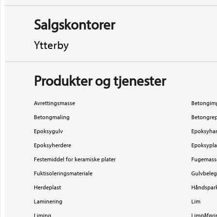
Salgskontorer
Ytterby
Produkter og tjenester
Avrettingsmasse
Betongimp
Betongmaling
Betongrep
Epoksygulv
Epoksyhar
Epoksyherdere
Epoksypla
Festemiddel for keramiske plater
Fugemass
Fuktisoleringsmateriale
Gulvbele
Herdeplast
Håndspar
Laminering
Lim
Liming
Limpåføri