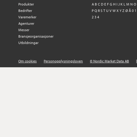
Produkter
A
B
C
D
E
F
G
H
I
J
K
L
M
N
O
Bedrifter
P
Q
R
S
T
U
V
W
X
Y
Z
Ø
Å
0
1
Varemerker
2
3
4
Agenturer
Messer
Bransjeorganisasjoner
Utbildningar
Om cookies
Personopplysningsloven
© Nordic Market Data AB