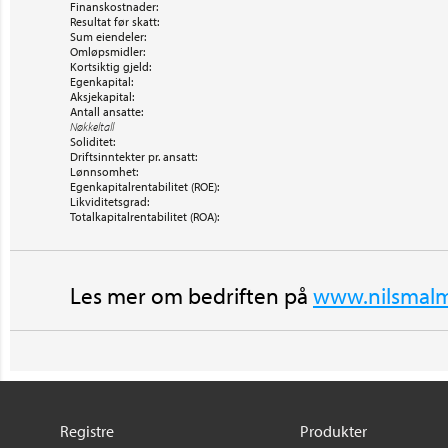
Finanskostnader:
Resultat før skatt:
Sum eiendeler:
Omløpsmidler:
Kortsiktig gjeld:
Egenkapital:
Aksjekapital:
Antall ansatte:
Nøkkeltall
Soliditet:
Driftsinntekter pr. ansatt:
Lønnsomhet:
Egenkapitalrentabilitet (ROE):
Likviditetsgrad:
Totalkapitalrentabilitet (ROA):
Les mer om bedriften på
www.nilsmalm
Registre
Produkter