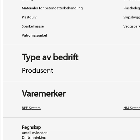
Materialer for betongetterbehandling
Plastbele
Plastgulv
Skipsbyg
Sparkelmasse
Veggspark
Våtromssparkel
Type av bedrift
Produsent
Varemerker
BPE-System
NM Syste
Regnskap
Antall måneder:
Driftsinntekter: