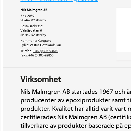
Nils Malmgren AB
Box 2039
SE-442 02 Ytterby
Besøksadresse:
Valnäsgatan 6
SE-442 52
Ytterby
Kommune: Kungælv
Fylke: Västra Götalands län
Telefon:
+46 (0)303-93610
Faks:
+46 (0)303-92855
Virksomhet
Nils Malmgren AB startades 1967 och är
producenter av epoxiprodukter samt ti
produkter. Kvalitet har alltid varit vår
certifierades Nils Malmgren AB (certifik
tillverkare av produkter baserade på e