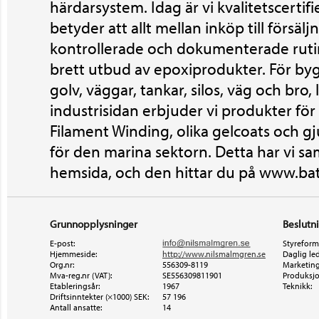
härdarsystem. Idag är vi kvalitetscertif
betyder att allt mellan inköp till försäl
kontrollerade och dokumenterade rutin
brett utbud av epoxiprodukter. För byg
golv, väggar, tankar, silos, väg och bro,
industrisidan erbjuder vi produkter för
Filament Winding, olika gelcoats och gj
för den marina sektorn. Detta har vi s
hemsida, och den hittar du på www.bat
Grunnopplysninger
Beslutn
E-post:
Styreform
Hjemmeside:
http://www.nilsmalmgren.se
Daglig led
Org.nr:
556309-8119
Marketing
Mva-reg.nr (VAT):
SE556309811901
Produksjo
Etableringsår:
1967
Teknikk:
Driftsinntekter (×1000) SEK:
57 196
Antall ansatte:
14