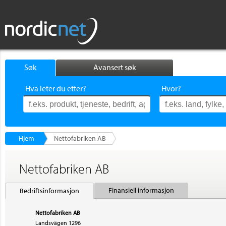
Søk
Avansert søk
Hva leter du etter?
Hvor?
Hjem
Nettofabriken AB
Nettofabriken AB
Finansiell informasjon
Bedriftsinformasjon
Nettofabriken AB
Landsvägen 1296