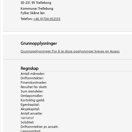
SE-231 95 Trelleborg
Kommune: Trelleborg
Fylke: Skåne län
Telefon:
+46 (0)704-052555
Grunnopplysninger
Grunnopplysninger: For å se disse opplysninger kreves en Access
Regnskap
Antall måneder:
Driftsinntekter:
Finanskostnader:
Resultat før skatt:
Sum eiendeler:
Omløpsmidler:
Kortsiktig gjeld:
Egenkapital:
Aksjekapital:
Antall ansatte:
Nøkkeltall
Soliditet:
Driftsinntekter pr. ansatt:
Lønnsomhet: