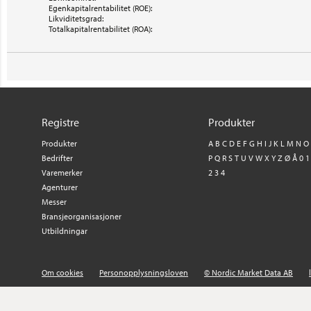
Egenkapitalrentabilitet (ROE):
Likviditetsgrad:
Totalkapitalrentabilitet (ROA):
Registre
Produkter
Produkter
A
B
C
D
E
F
G
H
I
J
K
L
M
N
O
Bedrifter
P
Q
R
S
T
U
V
W
X
Y
Z
Ø
Å
0
1
Varemerker
2
3
4
Agenturer
Messer
Bransjeorganisasjoner
Utbildningar
Om cookies
Personopplysningsloven
© Nordic Market Data AB