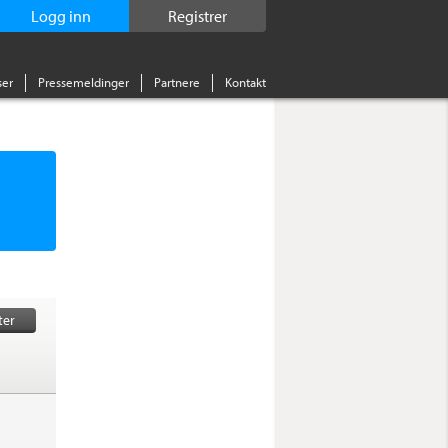
Logg inn
Registrer
er
Pressemeldinger
Partnere
Kontakt
ter