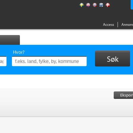
Access
Annons
Hvor?
Søk
Ekspor