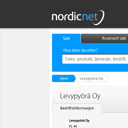
Søk
Avansert søk
Hva leter du etter?
Hjem
Levypyörä Oy
Levypyörä Oy
Bedriftsinformasjon
Levypyörä Oy
PL 44