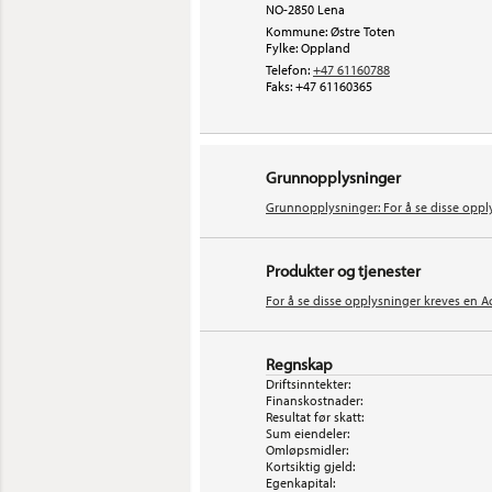
NO-2850 Lena
Kommune: Østre Toten
Fylke: Oppland
Telefon:
+47 61160788
Faks:
+47 61160365
Grunnopplysninger
Grunnopplysninger: For å se disse oppl
Produkter og tjenester
For å se disse opplysninger kreves en A
Regnskap
Driftsinntekter:
Finanskostnader:
Resultat før skatt:
Sum eiendeler:
Omløpsmidler:
Kortsiktig gjeld:
Egenkapital: