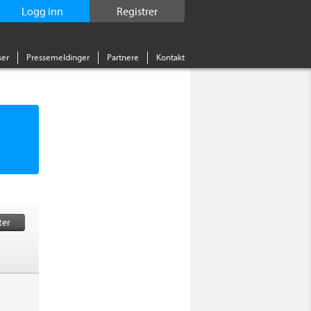
Logg inn
Registrer
er
Pressemeldinger
Partnere
Kontakt
ter