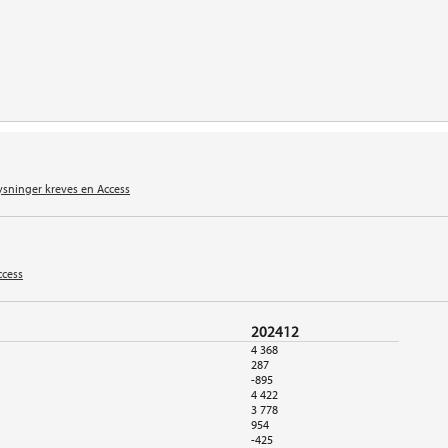
ysninger kreves en Access
ccess
202412
4 368
287
-895
4 422
3 778
954
-425