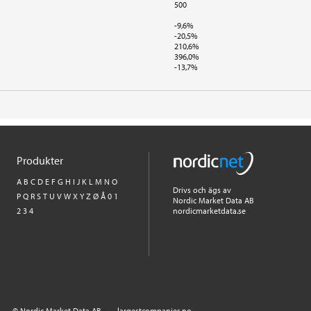
500
-9,6%
-20,5%
210,6%
396,0%
-13,7%
Produkter
A
B
C
D
E
F
G
H
I
J
K
L
M
N
O
Drivs och ägs av
P
Q
R
S
T
U
V
W
X
Y
Z
Ø
Å
0
1
Nordic Market Data AB
2
3
4
nordicmarketdata.se
© Nordic Market Data AB
largestcompanies.no