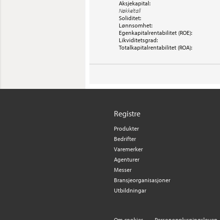
Aksjekapital:
Nøkkeltall
Soliditet:
Lønnsomhet:
Egenkapitalrentabilitet (ROE):
Likviditetsgrad:
Totalkapitalrentabilitet (ROA):
Registre
Produkter
Bedrifter
Varemerker
Agenturer
Messer
Bransjeorganisasjoner
Utbildningar
Om cookies
Personopplysningsloven