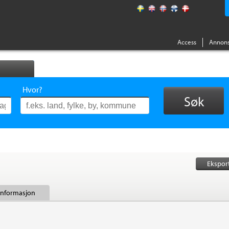
Access
Annons
Hvor?
Søk
Ekspor
 informasjon