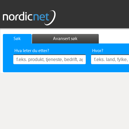
Søk
Avansert søk
Hva leter du etter?
Hvor?