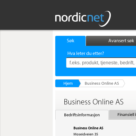
Søk
Avansert søk
Hva leter du etter?
Hjem
Business Online AS
Business Online AS
Finansiell
Bedriftsinformasjon
Business Online AS
Moseidveien 35