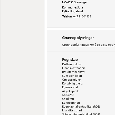
NO-4033 Stavanger
Kommune: Sola
Fylke: Rogaland
Telefon:
+47 91001333
Grunnopplysninger
Grunnopplysninger: For å se disse oppl
Regnskap
Driftsinntekter:
Finanskostnader:
Resultat før skatt:
Sum eiendeler:
Omløpsmidler:
Kortsiktig gjeld:
Egenkapital:
Aksjekapital:
Nøkkeltall
Soliditet:
Lønnsomhet:
Egenkapitalrentabilitet (ROE):
Likviditetsgrad:
Totalkapitalrentabilitet (ROA):