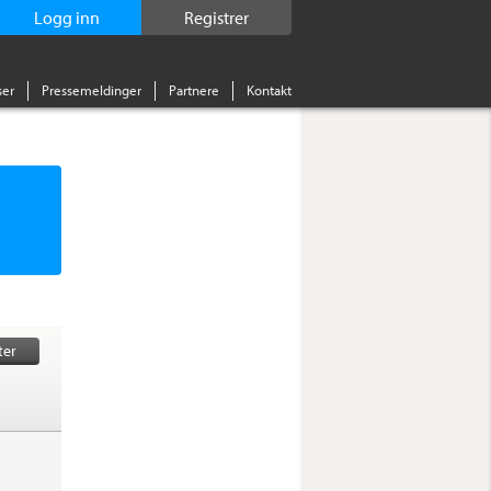
Logg inn
Registrer
er
Pressemeldinger
Partnere
Kontakt
ter