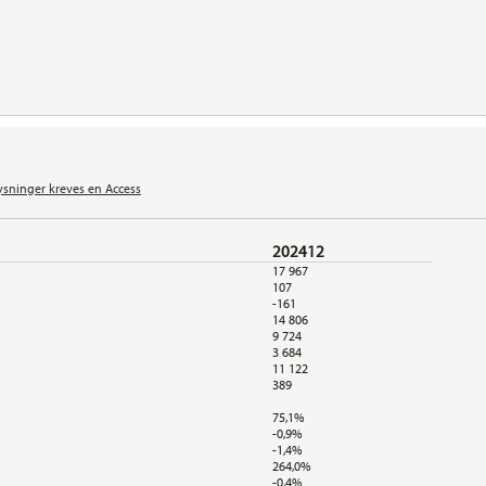
ysninger kreves en Access
202412
17 967
107
-161
14 806
9 724
3 684
11 122
389
75,1%
-0,9%
-1,4%
264,0%
-0,4%