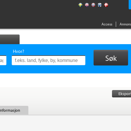
Access
Annons
Hvor?
Søk
Ekspor
 informasjon