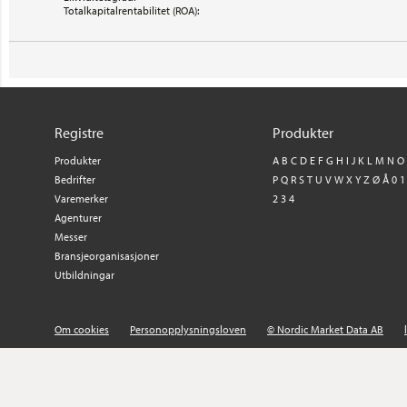
Totalkapitalrentabilitet (ROA):
Registre
Produkter
Produkter
A
B
C
D
E
F
G
H
I
J
K
L
M
N
O
Bedrifter
P
Q
R
S
T
U
V
W
X
Y
Z
Ø
Å
0
1
Varemerker
2
3
4
Agenturer
Messer
Bransjeorganisasjoner
Utbildningar
Om cookies
Personopplysningsloven
© Nordic Market Data AB