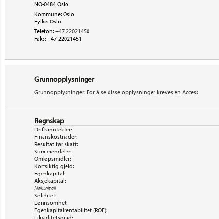
NO-0484 Oslo
Kommune: Oslo
Fylke: Oslo
Telefon:
+47 22021450
Faks:
+47 22021451
Grunnopplysninger
Grunnopplysninger: For å se disse opplysninger kreves en Access
Regnskap
Driftsinntekter:
Finanskostnader:
Resultat før skatt:
Sum eiendeler:
Omløpsmidler:
Kortsiktig gjeld:
Egenkapital:
Aksjekapital:
Nøkkeltall
Soliditet:
Lønnsomhet:
Egenkapitalrentabilitet (ROE):
Likviditetsgrad: