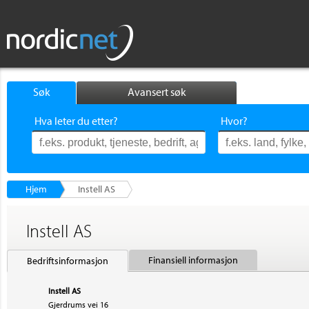
Søk
Avansert søk
Hva leter du etter?
Hvor?
Hjem
Instell AS
Instell AS
Finansiell informasjon
Bedriftsinformasjon
Instell AS
Gjerdrums vei 16