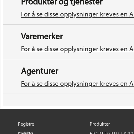
Produkter og tjenester
For å se disse opplysninger kreves en A
Varemerker
For å se disse opplysninger kreves en A
Agenturer
For å se disse opplysninger kreves en A
Registre
Produkter
Produkter
A
B
C
D
E
F
G
H
I
J
K
L
M
N
O