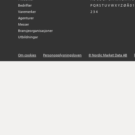
Bedrifter
P
Q
R
S
T
U
V
W
X
Y
Z
Ø
Å
0
1
Varemerker
2
3
4
Agenturer
Messer
Bransjeorganisasjoner
Utbildningar
Om cookies
Personopplysningsloven
© Nordic Market Data AB