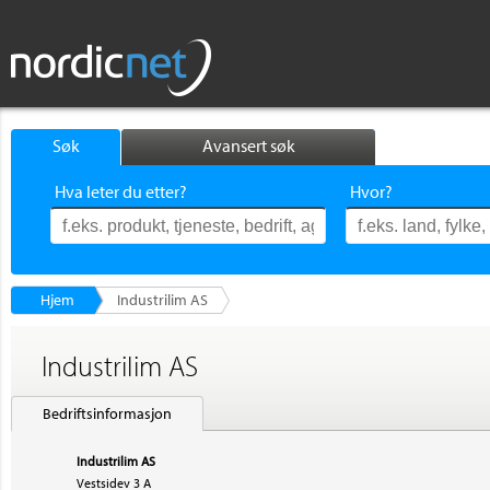
Søk
Avansert søk
Hva leter du etter?
Hvor?
Hjem
Industrilim AS
Industrilim AS
Bedriftsinformasjon
Industrilim AS
Vestsidev 3 A