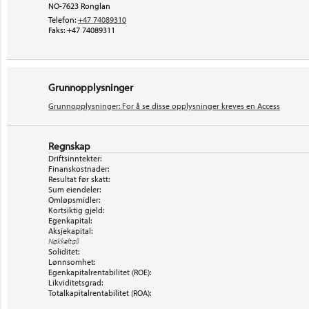
NO-7623 Ronglan
Telefon:
+47 74089310
Faks:
+47 74089311
Grunnopplysninger
Grunnopplysninger: For å se disse opplysninger kreves en Access
Regnskap
Driftsinntekter:
Finanskostnader:
Resultat før skatt:
Sum eiendeler:
Omløpsmidler:
Kortsiktig gjeld:
Egenkapital:
Aksjekapital:
Nøkkeltall
Soliditet:
Lønnsomhet:
Egenkapitalrentabilitet (ROE):
Likviditetsgrad:
Totalkapitalrentabilitet (ROA):