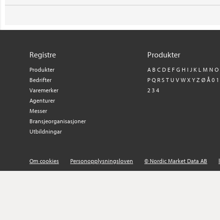
Registre
Produkter
Produkter
A
B
C
D
E
F
G
H
I
J
K
L
M
N
O
Bedrifter
P
Q
R
S
T
U
V
W
X
Y
Z
Ø
Å
0
1
Varemerker
2
3
4
Agenturer
Messer
Bransjeorganisasjoner
Utbildningar
Om cookies
Personopplysningsloven
© Nordic Market Data AB