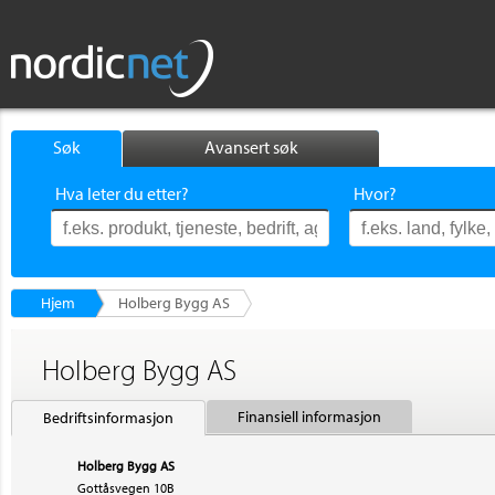
Søk
Avansert søk
Hva leter du etter?
Hvor?
Hjem
Holberg Bygg AS
Holberg Bygg AS
Finansiell informasjon
Bedriftsinformasjon
Holberg Bygg AS
Gottåsvegen 10B