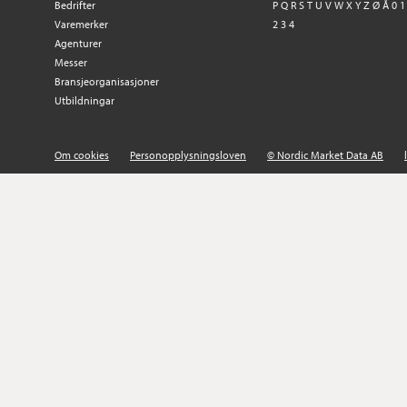
Bedrifter
P
Q
R
S
T
U
V
W
X
Y
Z
Ø
Å
0
1
Varemerker
2
3
4
Agenturer
Messer
Bransjeorganisasjoner
Utbildningar
Om cookies
Personopplysningsloven
© Nordic Market Data AB