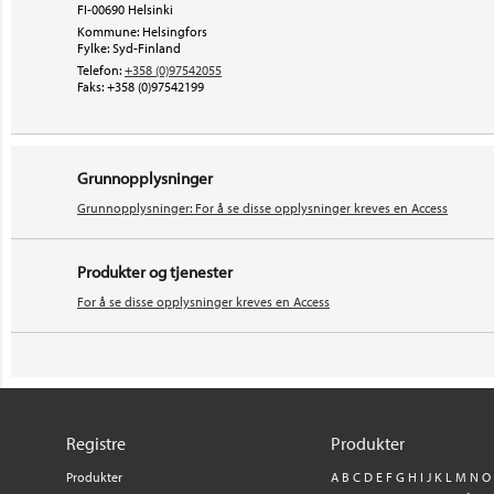
FI-00690 Helsinki
Kommune: Helsingfors
Fylke: Syd-Finland
Telefon:
+358 (0)97542055
Faks:
+358 (0)97542199
Grunnopplysninger
Grunnopplysninger: For å se disse opplysninger kreves en Access
Produkter og tjenester
For å se disse opplysninger kreves en Access
Registre
Produkter
Produkter
A
B
C
D
E
F
G
H
I
J
K
L
M
N
O