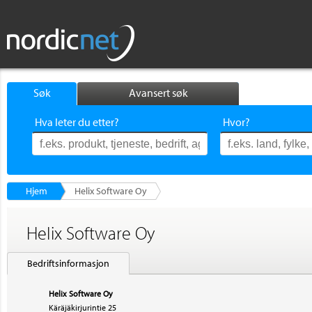
Søk
Avansert søk
Hva leter du etter?
Hvor?
Hjem
Helix Software Oy
Helix Software Oy
Bedriftsinformasjon
Helix Software Oy
Käräjäkirjurintie 25