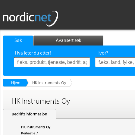
Søk
Avansert søk
Hva leter du etter?
Hvor?
Hjem
HK Instruments Oy
HK Instruments Oy
Bedriftsinformasjon
HK Instruments Oy
Keihästie 7