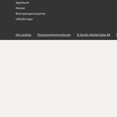
Agenturer
Messer
Bransjeorganisasjoner
Utbildningar
Om cookies
Personopplysningsloven
© Nordic Market Data AB