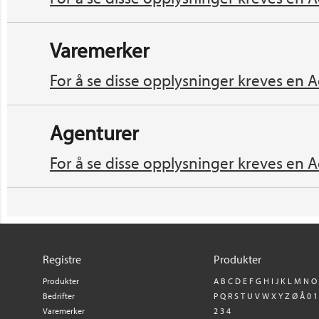
Varemerker
For å se disse opplysninger kreves en A
Agenturer
For å se disse opplysninger kreves en A
Registre
Produkter
Produkter
A
B
C
D
E
F
G
H
I
J
K
L
M
N
O
Bedrifter
P
Q
R
S
T
U
V
W
X
Y
Z
Ø
Å
0
1
Varemerker
2
3
4