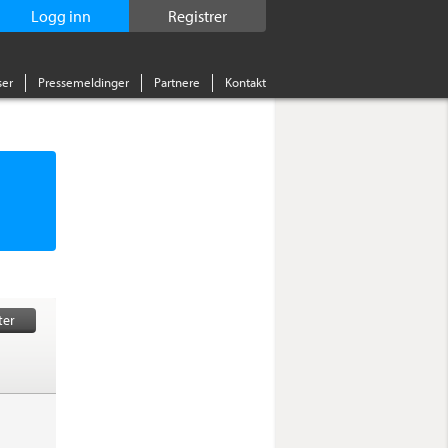
Logg inn
Registrer
er
Pressemeldinger
Partnere
Kontakt
ter