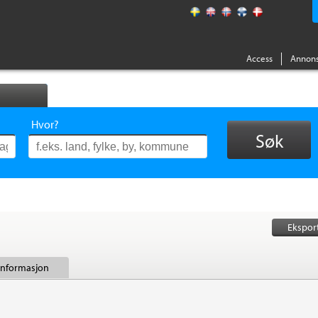
Access
Annons
Hvor?
Søk
Ekspor
 informasjon