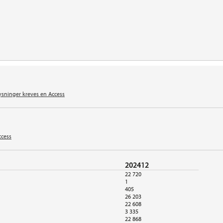
ysninger kreves en Access
ccess
202412
22 720
1
405
26 203
22 608
3 335
22 868