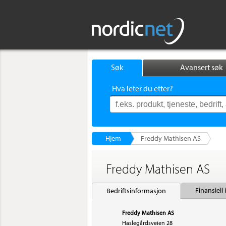
Søk
Avansert søk
Hva leter du etter?
Hjem
Freddy Mathisen AS
Freddy Mathisen AS
Finansiell
Bedriftsinformasjon
Freddy Mathisen AS
Haslegårdsveien 28