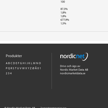
100
87,3%
1,8%
1,8%
677,9%
1,5%
Produkter
A
B
C
D
E
F
G
H
I
J
K
L
M
N
O
Drivs och ägs av
P
Q
R
S
T
U
V
W
X
Y
Z
Ø
Å
0
1
Nordic Market Data AB
2
3
4
nordicmarketdata.se
© Nordic Market Data AB
largestcompanies.no