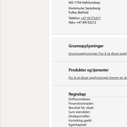
NO-1734 Hafslundsøy
Kommune: Sarpsborg
Fylke: Østfold
Telefon:
+47 95775477
Faks:
+47 69132212
Grunnopplysninger
Grunnopplysninger: For å se disse oppl
Produkter og tjenester
For å se disse opplysninger kreves en A
Regnskap
Driftsinntekter:
Finanskostnader:
Resultat før skatt:
Sum eiendeler:
Omløpsmidler:
Kortsiktig gjeld:
Egenkapital: