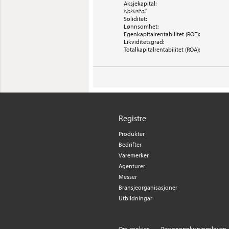
Aksjekapital:
Nøkkeltall
Soliditet:
Lønnsomhet:
Egenkapitalrentabilitet (ROE):
Likviditetsgrad:
Totalkapitalrentabilitet (ROA):
Registre
Produkter
Bedrifter
Varemerker
Agenturer
Messer
Bransjeorganisasjoner
Utbildningar
Om cookies
Personopplysningsloven