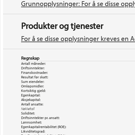
Grunnopplysninger: For å se disse oppl
Produkter og tjenester
For å se disse opplysninger kreves en A
Regnskap
Antall måneder:
Driftsinntekter:
Finanskostnader:
Resultat før skatt:
Sum eiendeler:
Omløpsmidler:
Kortsiktig gjeld:
Egenkapital:
Aksjekapital:
Antall ansatte:
Nøkkeltall
Soliditet:
Driftsinntekter pr. ansatt:
Lønnsomhet:
Egenkapitalrentabilitet (ROE):
Likviditetsgrad: