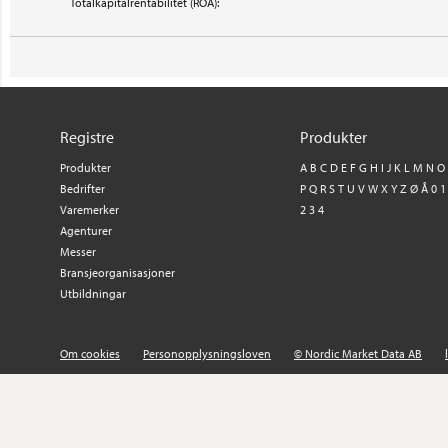
Totalkapitalrentabilitet (ROA):
Registre
Produkter
Produkter
A
B
C
D
E
F
G
H
I
J
K
L
M
N
O
Bedrifter
P
Q
R
S
T
U
V
W
X
Y
Z
Ø
Å
0
1
Varemerker
2
3
4
Agenturer
Messer
Bransjeorganisasjoner
Utbildningar
Om cookies
Personopplysningsloven
© Nordic Market Data AB