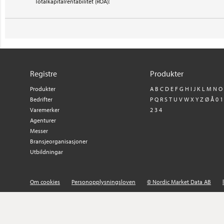
Totalkapitalrentabilitet (ROA):
Registre
Produkter
Produkter
A
B
C
D
E
F
G
H
I
J
K
L
M
N
O
Bedrifter
P
Q
R
S
T
U
V
W
X
Y
Z
Ø
Å
0
1
Varemerker
2
3
4
Agenturer
Messer
Bransjeorganisasjoner
Utbildningar
Om cookies
Personopplysningsloven
© Nordic Market Data AB