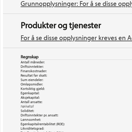
Grunnopplysninger: For å se disse oppl
Produkter og tjenester
For å se disse opplysninger kreves en A
Regnskap
Antall måneder:
Driftsinntekter:
Finanskostnader:
Resultat før skatt:
Sum eiendeler:
Omløpsmidler:
Kortsiktig gjeld:
Egenkapital:
Aksjekapital:
Antall ansatte:
Nøkkeltall
Soliditet:
Driftsinntekter pr. ansatt:
Lønnsomhet:
Egenkapitalrentabilitet (ROE):
Likviditetsgrad: