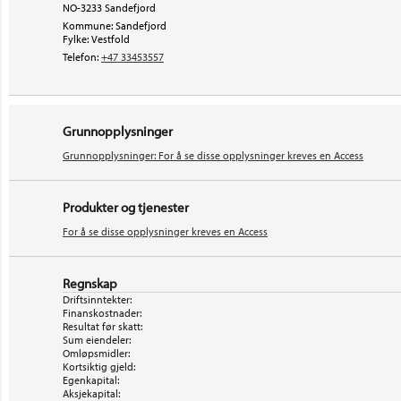
NO-3233 Sandefjord
Kommune: Sandefjord
Fylke: Vestfold
Telefon:
+47 33453557
Grunnopplysninger
Grunnopplysninger: For å se disse opplysninger kreves en Access
Produkter og tjenester
For å se disse opplysninger kreves en Access
Regnskap
Driftsinntekter:
Finanskostnader:
Resultat før skatt:
Sum eiendeler:
Omløpsmidler:
Kortsiktig gjeld:
Egenkapital:
Aksjekapital: