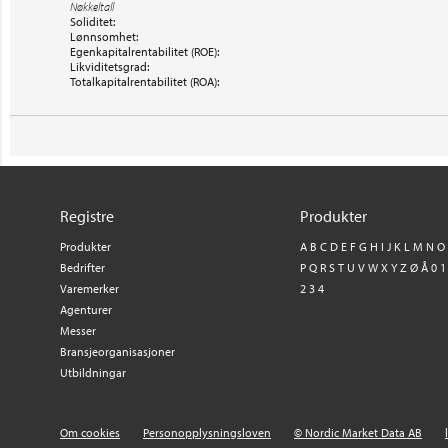
Nøkkeltall
Soliditet:
Lønnsomhet:
Egenkapitalrentabilitet (ROE):
Likviditetsgrad:
Totalkapitalrentabilitet (ROA):
Registre
Produkter
Produkter
A
B
C
D
E
F
G
H
I
J
K
L
M
N
O
Bedrifter
P
Q
R
S
T
U
V
W
X
Y
Z
Ø
Å
0
1
Varemerker
2
3
4
Agenturer
Messer
Bransjeorganisasjoner
Utbildningar
Om cookies
Personopplysningsloven
© Nordic Market Data AB