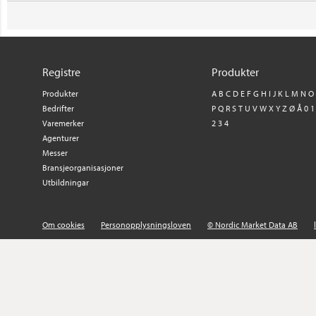
Registre
Produkter
Produkter
A
B
C
D
E
F
G
H
I
J
K
L
M
N
O
Bedrifter
P
Q
R
S
T
U
V
W
X
Y
Z
Ø
Å
0
1
Varemerker
2
3
4
Agenturer
Messer
Bransjeorganisasjoner
Utbildningar
Om cookies
Personopplysningsloven
© Nordic Market Data AB