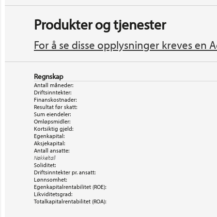
Produkter og tjenester
For å se disse opplysninger kreves en A
Regnskap
Antall måneder:
Driftsinntekter:
Finanskostnader:
Resultat før skatt:
Sum eiendeler:
Omløpsmidler:
Kortsiktig gjeld:
Egenkapital:
Aksjekapital:
Antall ansatte:
Nøkkeltall
Soliditet:
Driftsinntekter pr. ansatt:
Lønnsomhet:
Egenkapitalrentabilitet (ROE):
Likviditetsgrad:
Totalkapitalrentabilitet (ROA):