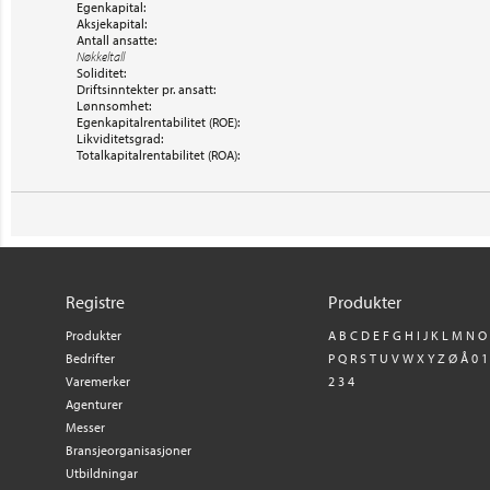
Egenkapital:
Aksjekapital:
Antall ansatte:
Nøkkeltall
Soliditet:
Driftsinntekter pr. ansatt:
Lønnsomhet:
Egenkapitalrentabilitet (ROE):
Likviditetsgrad:
Totalkapitalrentabilitet (ROA):
Registre
Produkter
Produkter
A
B
C
D
E
F
G
H
I
J
K
L
M
N
O
Bedrifter
P
Q
R
S
T
U
V
W
X
Y
Z
Ø
Å
0
1
Varemerker
2
3
4
Agenturer
Messer
Bransjeorganisasjoner
Utbildningar