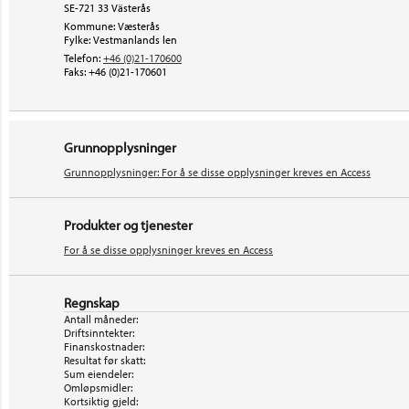
SE-721 33 Västerås
Kommune: Væsterås
Fylke: Vestmanlands len
Telefon:
+46 (0)21-170600
Faks:
+46 (0)21-170601
Grunnopplysninger
Grunnopplysninger: For å se disse opplysninger kreves en Access
Produkter og tjenester
For å se disse opplysninger kreves en Access
Regnskap
Antall måneder:
Driftsinntekter:
Finanskostnader:
Resultat før skatt:
Sum eiendeler:
Omløpsmidler:
Kortsiktig gjeld: