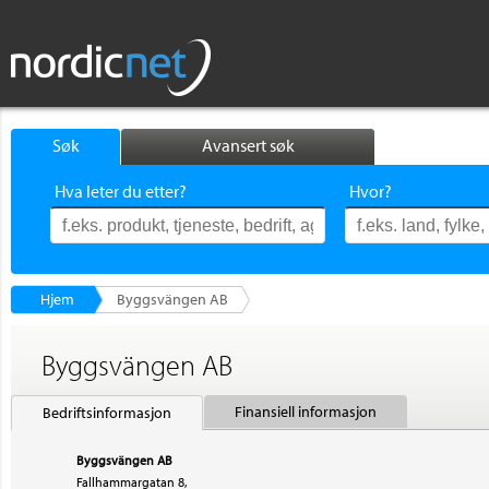
Søk
Avansert søk
Hva leter du etter?
Hvor?
Hjem
Byggsvängen AB
Byggsvängen AB
Finansiell informasjon
Bedriftsinformasjon
Byggsvängen AB
Fallhammargatan 8,