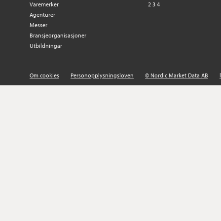
Varemerker
2
3
4
Agenturer
Messer
Bransjeorganisasjoner
Utbildningar
Om cookies
Personopplysningsloven
© Nordic Market Data AB