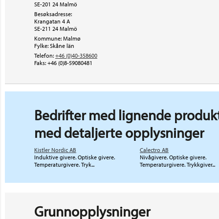
SE-201 24 Malmö
Besøksadresse:
Krangatan 4 A
SE-211 24
Malmö
Kommune: Malmø
Fylke: Skåne län
Telefon:
+46 (0)40-358600
Faks:
+46 (0)8-59080481
Bedrifter med lignende produkt
med detaljerte opplysninger
Kistler Nordic AB
Calectro AB
Induktive givere. Optiske givere.
Nivågivere. Optiske givere.
Temperaturgivere. Tryk...
Temperaturgivere. Trykkgiver...
Grunnopplysninger