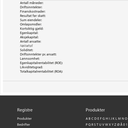
Antall måneder:
Driftsinntekter:
Finanskostnader:
Resultat før skatt:
Sum eiendeler:
Omløpsmidler:
Kortsiktig gjeld:
Egenkapital:
Aksjekapital:
Antall ansatte:
Nøkkeltall
Soliditet:
Driftsinntekter pr. ansatt:
Lønnsomhet:
Egenkapitalrentabilitet (ROE):
Likviditetsgrad:
Totalkapitalrentabilitet (ROA):
Registre
Produkter
Produkter
A
B
C
D
E
F
G
H
I
J
K
L
M
N
O
Bedrifter
P
Q
R
S
T
U
V
W
X
Y
Z
Ø
Å
0
1