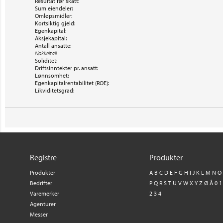
Resultat før skatt:
Sum eiendeler:
Omløpsmidler:
Kortsiktig gjeld:
Egenkapital:
Aksjekapital:
Antall ansatte:
Nøkkeltall
Soliditet:
Driftsinntekter pr. ansatt:
Lønnsomhet:
Egenkapitalrentabilitet (ROE):
Likviditetsgrad:
Registre
Produkter
Produkter
A
B
C
D
E
F
G
H
I
J
K
L
M
N
O
Bedrifter
P
Q
R
S
T
U
V
W
X
Y
Z
Ø
Å
0
1
Varemerker
2
3
4
Agenturer
Messer