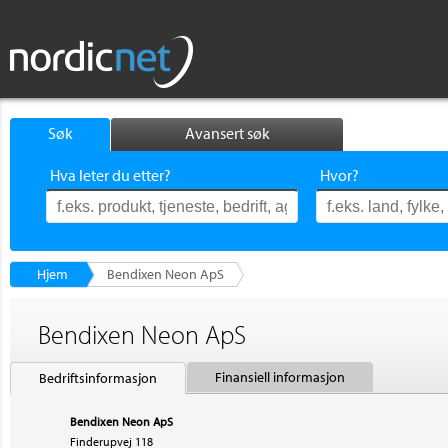
Søk
Avansert søk
Hva leter du etter?
Hvor?
Hjem
Bendixen Neon ApS
Bendixen Neon ApS
Finansiell informasjon
Bedriftsinformasjon
Bendixen Neon ApS
Finderupvej 118