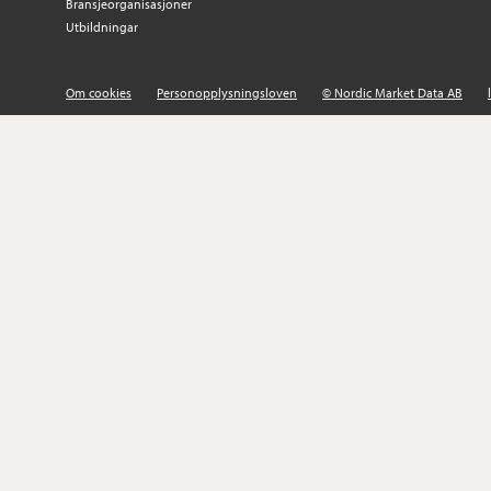
Bransjeorganisasjoner
Utbildningar
Om cookies
Personopplysningsloven
© Nordic Market Data AB