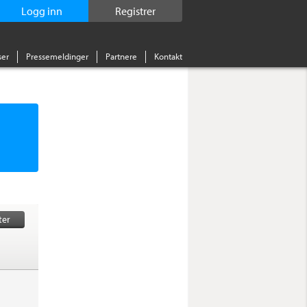
Logg inn
Registrer
er
Pressemeldinger
Partnere
Kontakt
ter