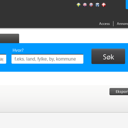
Access
Annons
Hvor?
Søk
Ekspor