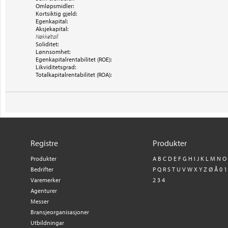
Omløpsmidler:
Kortsiktig gjeld:
Egenkapital:
Aksjekapital:
Nøkkeltall
Soliditet:
Lønnsomhet:
Egenkapitalrentabilitet (ROE):
Likviditetsgrad:
Totalkapitalrentabilitet (ROA):
Registre
Produkter
Produkter
A
B
C
D
E
F
G
H
I
J
K
L
M
N
O
Bedrifter
P
Q
R
S
T
U
V
W
X
Y
Z
Ø
Å
0
1
Varemerker
2
3
4
Agenturer
Messer
Bransjeorganisasjoner
Utbildningar