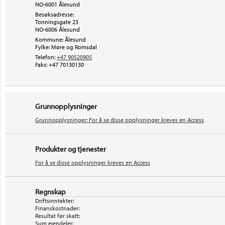
NO-6001 Ålesund
Besøksadresse:
Tonningsgate 23
NO-6006
Ålesund
Kommune: Ålesund
Fylke: Møre og Romsdal
Telefon:
+47 90520905
Faks:
+47 70130130
Grunnopplysninger
Grunnopplysninger: For å se disse opplysninger kreves en Access
Produkter og tjenester
For å se disse opplysninger kreves en Access
Regnskap
Driftsinntekter:
Finanskostnader:
Resultat før skatt:
Sum eiendeler: