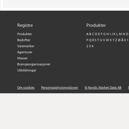
Registre
Produkter
Produkter
A
B
C
D
E
F
G
H
I
J
K
L
M
N
O
Bedrifter
P
Q
R
S
T
U
V
W
X
Y
Z
Ø
Å
0
1
Varemerker
2
3
4
Agenturer
Messer
Bransjeorganisasjoner
Utbildningar
Om cookies
Personopplysningsloven
© Nordic Market Data AB