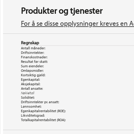
Produkter og tjenester
For å se disse opplysninger kreves en A
Regnskap
Antall måneder:
Driftsinntekter:
Finanskostnader:
Resultat før skatt:
Sum eiendeler:
Omløpsmidler:
Kortsiktig gjeld:
Egenkapital:
Aksjekapital:
Antall ansatte:
Nøkkeltall
Soliditet:
Driftsinntekter pr. ansatt:
Lønnsomhet:
Egenkapitalrentabilitet (ROE):
Likviditetsgrad:
Totalkapitalrentabilitet (ROA):