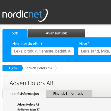
Søk
Avansert søk
Hva leter du etter?
Hvor?
Hjem
Adven Hofors AB
Adven Hofors AB
Finansiell informasjon
Bedriftsinformasjon
Adven Hofors AB
Radiatorvägen 17