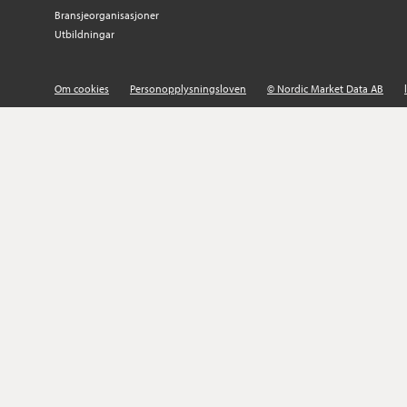
Bransjeorganisasjoner
Utbildningar
Om cookies
Personopplysningsloven
© Nordic Market Data AB