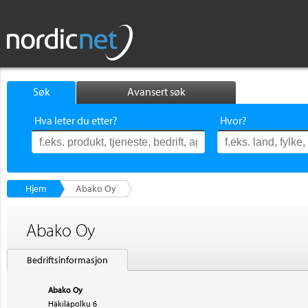
Søk
Avansert søk
Hva leter du etter?
Hvor?
Hjem
Abako Oy
Abako Oy
Bedriftsinformasjon
Abako Oy
Häkiläpolku 6