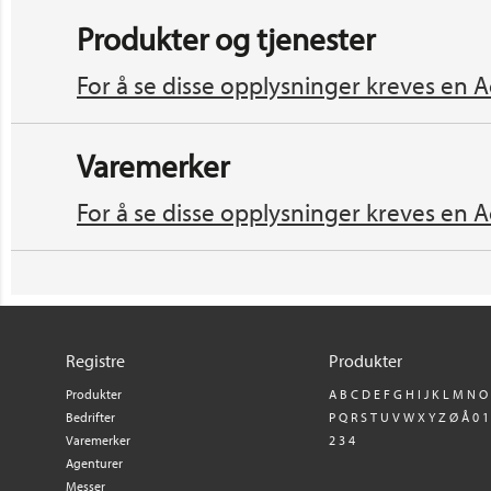
Produkter og tjenester
For å se disse opplysninger kreves en A
Varemerker
For å se disse opplysninger kreves en A
Registre
Produkter
Produkter
A
B
C
D
E
F
G
H
I
J
K
L
M
N
O
Bedrifter
P
Q
R
S
T
U
V
W
X
Y
Z
Ø
Å
0
1
Varemerker
2
3
4
Agenturer
Messer